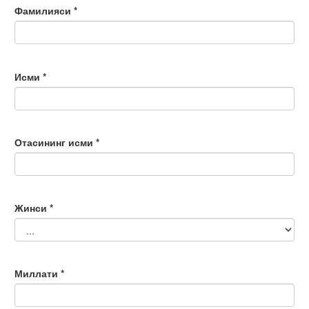
Фамилияси *
Исми *
Отасининг исми *
Жинси *
Миллати *