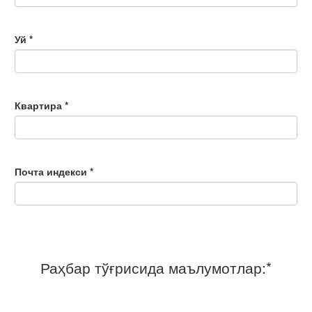
Уй *
Квартира *
Почта индекси *
Раҳбар тўғрисида маълумотлар:*