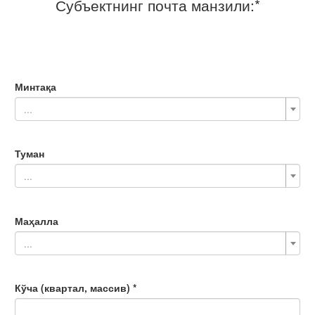
Субъектнинг почта манзили:*
Минтақа
...
Туман
...
Маҳалла
...
Кўча (квартал, массив) *