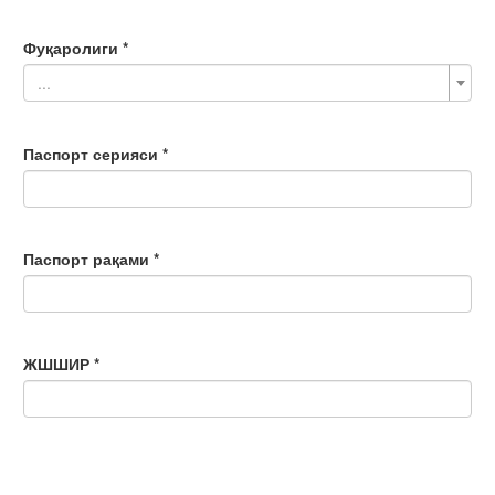
Фуқаролиги *
...
Паспорт серияси *
Паспорт рақами *
ЖШШИР *