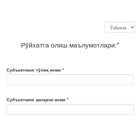
Рўйхатга олиш маълумотлари:*
Субъектнинг тўлиқ номи *
Субъектнинг қисқача номи *